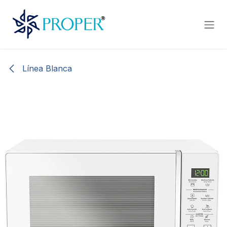
Ir al contenido
Línea Blanca