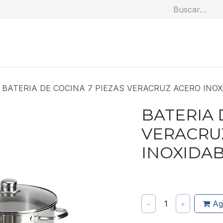
Soluciones
Categorías
Productos
Benef
BATERIA DE COCINA 7 PIEZAS VERACRUZ ACERO INO
BATERIA 
VERACRU
INOXIDA
−
1
+
Ag