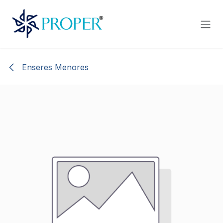
Ir al contenido
Enseres Menores