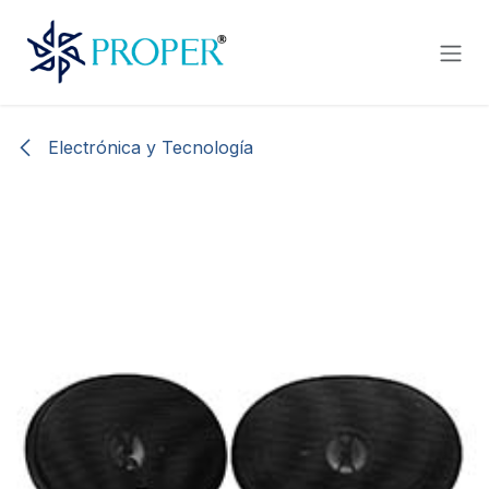
Ir al contenido
Electrónica y Tecnología