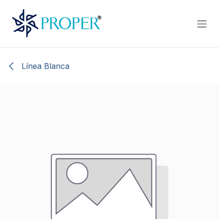
Ir al contenido
Línea Blanca