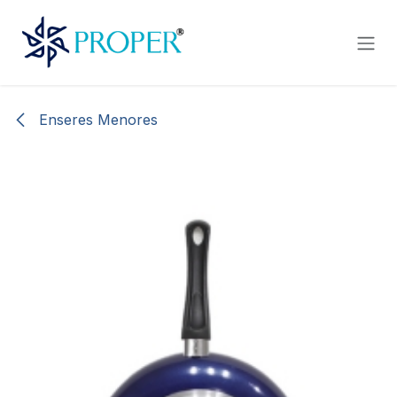
Ir al contenido
Enseres Menores