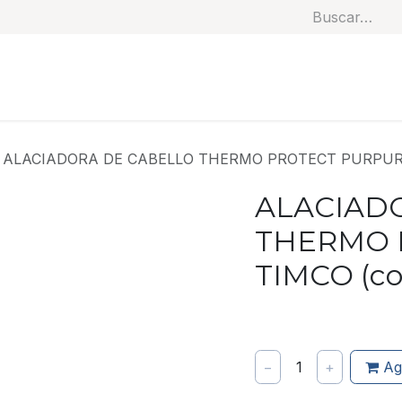
Soluciones
Categorías
Productos
Benef
ALACIADORA DE CABELLO THERMO PROTECT PURPURA
ALACIAD
THERMO 
TIMCO (co
−
1
+
Ag