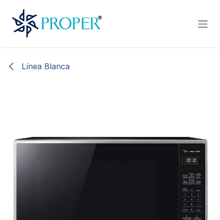
Ir al contenido
Línea Blanca