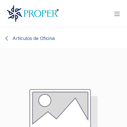
Ir al contenido
Artículos de Oficina