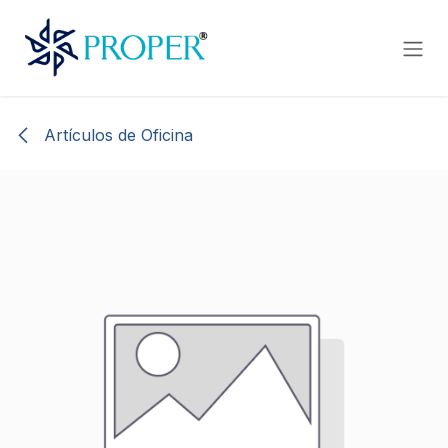
Ir al contenido
Artículos de Oficina