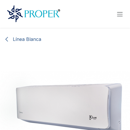
Ir al contenido
Línea Blanca