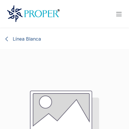
Ir al contenido
Línea Blanca