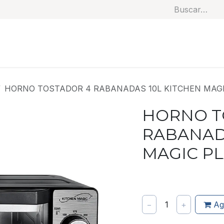
Soluciones
Categorías
Productos
Benef
HORNO TOSTADOR 4 RABANADAS 10L KITCHEN MAGI
HORNO T
RABANAD
MAGIC P
−
1
+
Ag