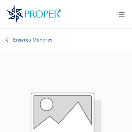
Ir al contenido
Enseres Menores