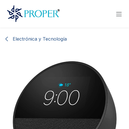
Ir al contenido
Electrónica y Tecnología