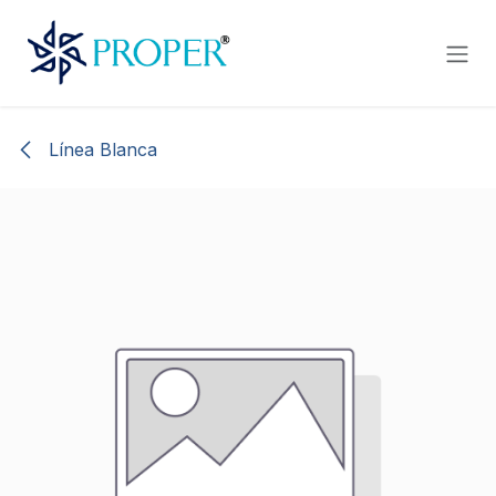
Ir al contenido
Línea Blanca