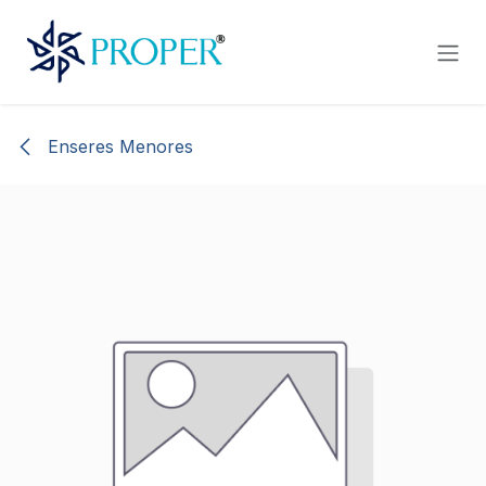
Ir al contenido
Enseres Menores