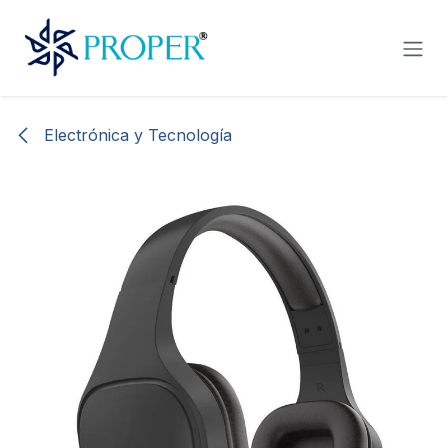
Ir al contenido
Electrónica y Tecnología