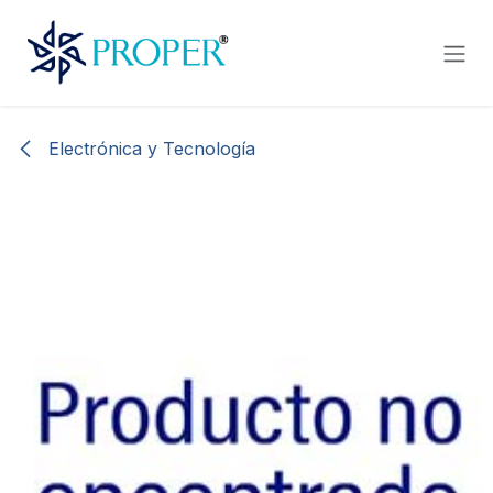
Ir al contenido
Electrónica y Tecnología