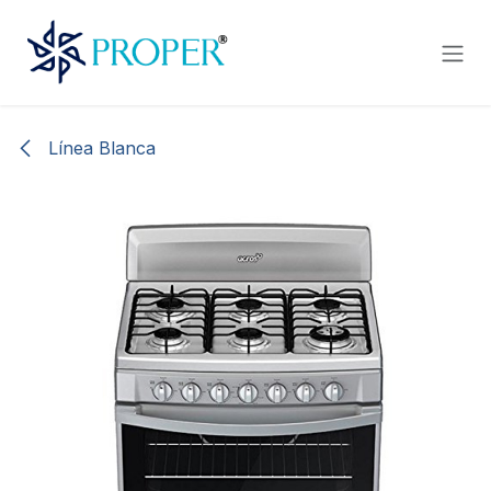
Ir al contenido
Línea Blanca