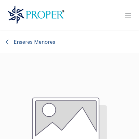
Ir al contenido
Enseres Menores