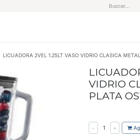
Soluciones
Categorías
Productos
Benef
LICUADORA 2VEL 1.25LT VASO VIDRIO CLASICA META
LICUADOR
VIDRIO C
PLATA O
−
1
+
Ag