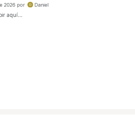
e 2026
por
Daniel
ir aquí...
+55 4335 9119