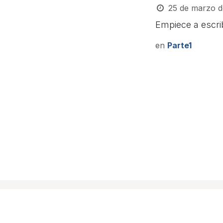
25 de marzo d
Empiece a escrib
en
Parte1
mailing@properservices.com.mx